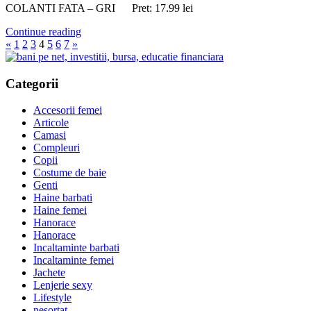
COLANTI FATA – GRI Pret: 17.99 lei
Continue reading
Paginație
Previous
Next
«
1
2
3
4
5
6
7
»
Posts
Posts
articole
Categorii
Accesorii femei
Articole
Camasi
Compleuri
Copii
Costume de baie
Genti
Haine barbati
Haine femei
Hanorace
Hanorace
Incaltaminte barbati
Incaltaminte femei
Jachete
Lenjerie sexy
Lifestyle
nesortat